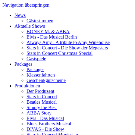
Navigation überspringen
News
Gästestimmen
Aktuelle Shows
BONEY M. & ABBA
Elvis - Das Musical Berlin
Always Amy - A tribute to Amy Winehouse
Stars in Concert - Die Show der Megastars
Stars in Concert Christmas-Special
Gastspiele
Packages
Packages
Klassenfahrten
Geschenkgutscheine
Produktionen
Der Produzent
Stars in Concert
Beatles Musical
Simply the Best
ABBA Story
Elvis - Das Musical
Blues Brothers Musical
DIVAS - Die Show
Stars in Concert Moviestars