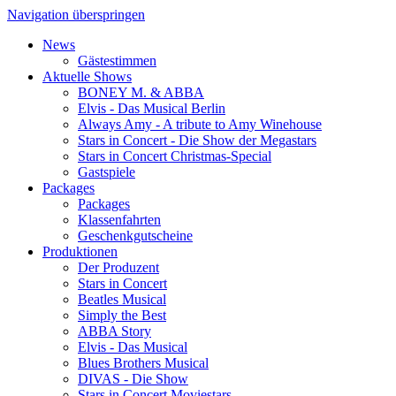
Navigation überspringen
News
Gästestimmen
Aktuelle Shows
BONEY M. & ABBA
Elvis - Das Musical Berlin
Always Amy - A tribute to Amy Winehouse
Stars in Concert - Die Show der Megastars
Stars in Concert Christmas-Special
Gastspiele
Packages
Packages
Klassenfahrten
Geschenkgutscheine
Produktionen
Der Produzent
Stars in Concert
Beatles Musical
Simply the Best
ABBA Story
Elvis - Das Musical
Blues Brothers Musical
DIVAS - Die Show
Stars in Concert Moviestars