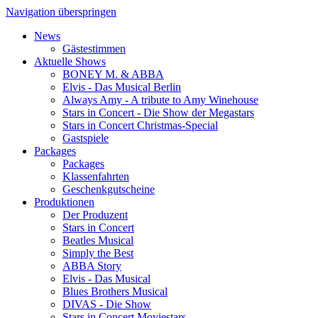
Navigation überspringen
News
Gästestimmen
Aktuelle Shows
BONEY M. & ABBA
Elvis - Das Musical Berlin
Always Amy - A tribute to Amy Winehouse
Stars in Concert - Die Show der Megastars
Stars in Concert Christmas-Special
Gastspiele
Packages
Packages
Klassenfahrten
Geschenkgutscheine
Produktionen
Der Produzent
Stars in Concert
Beatles Musical
Simply the Best
ABBA Story
Elvis - Das Musical
Blues Brothers Musical
DIVAS - Die Show
Stars in Concert Moviestars