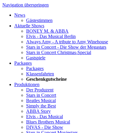
Navigation überspringen
News
Gästestimmen
Aktuelle Shows
BONEY M. & ABBA
Elvis - Das Musical Berlin
Always Amy - A tribute to Amy Winehouse
Stars in Concert - Die Show der Megastars
Stars in Concert Christmas-Special
Gastspiele
Packages
Packages
Klassenfahrten
Geschenkgutscheine
Produktionen
Der Produzent
Stars in Concert
Beatles Musical
Simply the Best
ABBA Story
Elvis - Das Musical
Blues Brothers Musical
DIVAS - Die Show
Stars in Concert Moviestars