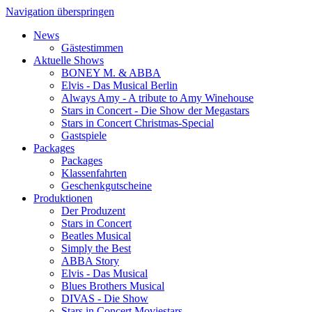
Navigation überspringen
News
Gästestimmen
Aktuelle Shows
BONEY M. & ABBA
Elvis - Das Musical Berlin
Always Amy - A tribute to Amy Winehouse
Stars in Concert - Die Show der Megastars
Stars in Concert Christmas-Special
Gastspiele
Packages
Packages
Klassenfahrten
Geschenkgutscheine
Produktionen
Der Produzent
Stars in Concert
Beatles Musical
Simply the Best
ABBA Story
Elvis - Das Musical
Blues Brothers Musical
DIVAS - Die Show
Stars in Concert Moviestars