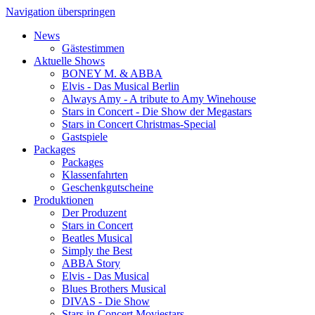
Navigation überspringen
News
Gästestimmen
Aktuelle Shows
BONEY M. & ABBA
Elvis - Das Musical Berlin
Always Amy - A tribute to Amy Winehouse
Stars in Concert - Die Show der Megastars
Stars in Concert Christmas-Special
Gastspiele
Packages
Packages
Klassenfahrten
Geschenkgutscheine
Produktionen
Der Produzent
Stars in Concert
Beatles Musical
Simply the Best
ABBA Story
Elvis - Das Musical
Blues Brothers Musical
DIVAS - Die Show
Stars in Concert Moviestars