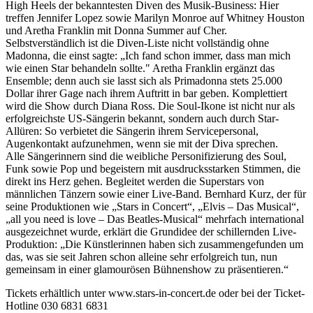
High Heels der bekanntesten Diven des Musik-Business: Hier
treffen Jennifer Lopez sowie Marilyn Monroe auf Whitney Houston
und Aretha Franklin mit Donna Summer auf Cher.
Selbstverständlich ist die Diven-Liste nicht vollständig ohne
Madonna, die einst sagte: „Ich fand schon immer, dass man mich
wie einen Star behandeln sollte." Aretha Franklin ergänzt das
Ensemble; denn auch sie lasst sich als Primadonna stets 25.000
Dollar ihrer Gage nach ihrem Auftritt in bar geben. Komplettiert
wird die Show durch Diana Ross. Die Soul-Ikone ist nicht nur als
erfolgreichste US-Sängerin bekannt, sondern auch durch Star-
Allüren: So verbietet die Sängerin ihrem Servicepersonal,
Augenkontakt aufzunehmen, wenn sie mit der Diva sprechen.
Alle Sängerinnern sind die weibliche Personifizierung des Soul,
Funk sowie Pop und begeistern mit ausdrucksstarken Stimmen, die
direkt ins Herz gehen. Begleitet werden die Superstars von
männlichen Tänzern sowie einer Live-Band. Bernhard Kurz, der für
seine Produktionen wie „Stars in Concert“, „Elvis – Das Musical“,
„all you need is love – Das Beatles-Musical“ mehrfach international
ausgezeichnet wurde, erklärt die Grundidee der schillernden Live-
Produktion: „Die Künstlerinnen haben sich zusammengefunden um
das, was sie seit Jahren schon alleine sehr erfolgreich tun, nun
gemeinsam in einer glamourösen Bühnenshow zu präsentieren.“
Tickets erhältlich unter www.stars-in-concert.de oder bei der Ticket-
Hotline 030 6831 6831