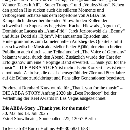
Winner Takes It All“, „Super Trouper“ und „Voulez-Vous“. Neben
den großen Hits rücken auch die stilleren Momente und
verborgenen Schätze aus dem Repertoire von ABBA ins
Rampenlicht dieser berührenden Show. In den Rollen der
schwedischen Superstars begeistern Rachel Hiew als „Agnetha“,
Dominique Lacasa als „Anni-Frid“, Jarek Jeziorowski als „Benny“
und Jules Dodd als „Björn“. Mit amüsanten Episoden und
Hintergrundinfos zum kometenhaften Aufstieg des Quartetts führt
der schwedische Musicaldarsteller Petter Bjällö, der einem breiten
Publikum auch durch seine Teilnahme bei „The Voice of Germany“
bekannt wurde, durch den Abend. Zusätzlich wurde der Cast der
Erfolgsshow um eine 4-köpfige Band erweitert. „Thank you for the
music“ – DIE ABBA STORY ist mehr als ein Konzert – es ist eine
emotionale Zeitreise, die das Lebensgefühl der 70er und 80er Jahre
auf die Bühne zurückbringt und Fans aller Generationen begeistert.
Produzent Bernhard Kurz wurde für „Thank you for the music" –
DIE ABBA STORY Anfang 2020 als „Best Producer" bei der
Verleihung der Reel Awards in Las Vegas ausgezeichnet.
Die ABBA-Story „Thank you for the music“
30. Mai bis 13. Juli 2025
Estrel Showtheater, Sonnenallee 225, 12057 Berlin
Tickets ab 49 Euro / Hotline: +49 30 6831 6831