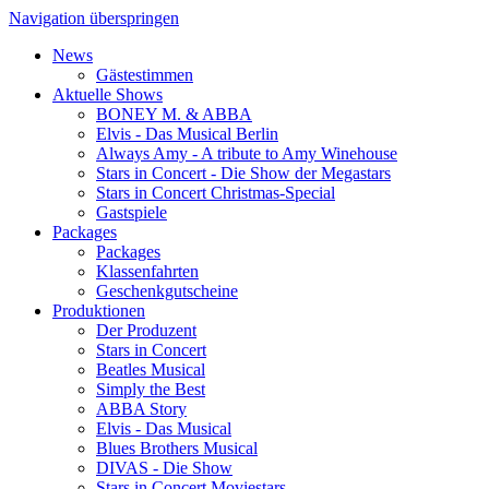
Navigation überspringen
News
Gästestimmen
Aktuelle Shows
BONEY M. & ABBA
Elvis - Das Musical Berlin
Always Amy - A tribute to Amy Winehouse
Stars in Concert - Die Show der Megastars
Stars in Concert Christmas-Special
Gastspiele
Packages
Packages
Klassenfahrten
Geschenkgutscheine
Produktionen
Der Produzent
Stars in Concert
Beatles Musical
Simply the Best
ABBA Story
Elvis - Das Musical
Blues Brothers Musical
DIVAS - Die Show
Stars in Concert Moviestars