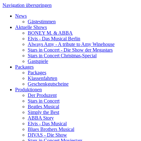
Navigation überspringen
News
Gästestimmen
Aktuelle Shows
BONEY M. & ABBA
Elvis - Das Musical Berlin
Always Amy - A tribute to Amy Winehouse
Stars in Concert - Die Show der Megastars
Stars in Concert Christmas-Special
Gastspiele
Packages
Packages
Klassenfahrten
Geschenkgutscheine
Produktionen
Der Produzent
Stars in Concert
Beatles Musical
Simply the Best
ABBA Story
Elvis - Das Musical
Blues Brothers Musical
DIVAS - Die Show
Stars in Concert Moviestars